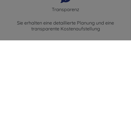
Transparenz
Sie erhalten eine detaillierte Planung und eine
transparente Kostenaufstellung
Partnerschaft
Wir arbeiten Hand in Hand mit renommierten
Herstellern
Qualität
Wir installieren nur hochwertige Produkte